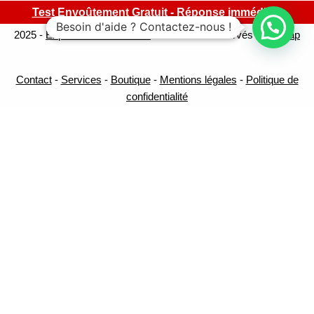
Test Envoûtement Gratuit - Réponse immédiate
Besoin d'aide ? Contactez-nous !
2025 -
Expert-Sorcellerie.com
- Tous droits réservés -
Sitemap
Contact
-
Services
-
Boutique
-
Mentions légales
-
Politique de
confidentialité
Test gratuit : Êtes-vous victime de
Sorcellerie ou du Mauvais œil ?