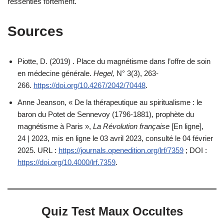
ressenties fortement.
Sources
Piotte, D. (2019) . Place du magnétisme dans l’offre de soin
en médecine générale.
Hegel,
N° 3(3), 263-
266.
https://doi.org/10.4267/2042/70448
.
Anne Jeanson, « De la thérapeutique au spiritualisme : le
baron du Potet de Sennevoy (1796-1881), prophète du
magnétisme à Paris »,
La Révolution française
[En ligne],
24 | 2023, mis en ligne le 03 avril 2023, consulté le 04 février
2025. URL :
https://journals.openedition.org/lrf/7359
; DOI :
https://doi.org/10.4000/lrf.7359
.
Quiz Test Maux Occultes