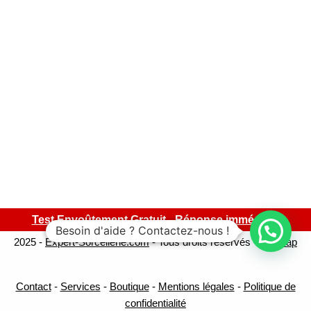
Test Envoûtement Gratuit - Réponse immédiate
Besoin d'aide ? Contactez-nous !
2025 -
Expert-Sorcellerie.com
- Tous droits réservés -
Sitemap
Contact
-
Services
-
Boutique
-
Mentions légales
-
Politique de
confidentialité