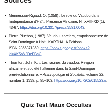
Sources
Mennesson-Rigaud, O. (1958) . Le rôle du Vaudou dans
l’indépendance d’Haïti. Présence Africaine, N° XVIII-XIX(1),
43-67.
https://doi.org/10.3917/presa.9581.0043
.
Pierre Pluchon, (1987). Vaudou, sorciers, empoisonneurs: de
Saint-Domingue à Haiti. KARTHALA Editions.
ISBN:2865371859.
https://books.google.fr/books?
id=XK5tW2DeFBsC
.
Thornton, John K. « Les racines du vaudou. Religion
africaine et société haïtienne dans la Saint-Domingue
prérévolutionnaire. »
Anthropologie et Sociétés
, volume 22,
number 1, 1998, p. 85–103.
https://doi.org/10.7202/015523ar
.
Quiz Test Maux Occultes