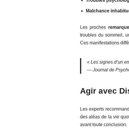
Troubles psycholo
Malchance inhabitue
Les proches
remarque
troubles du sommeil, u
Ces manifestations diffèr
« Les signes d’un env
—
Journal de Psych
Agir avec D
Les experts recommande
des aléas de la vie quo
avant toute conclusion.