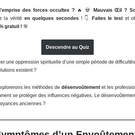
’emprise des forces occultes ?
🔥 💀
Mauvais Œil ? So
 la vérité
en quelques secondes
! 👇
Faites le test
et o
% gratuit !
🎯
Descendre au Quiz
r une oppression spirituelle d’une simple période de difficulté
lutions existent ?
 explorerons les méthodes de
désenvoûtement
et les professio
ment se protéger des influences négatives. Le désenvoûtement 
croyances anciennes ?
 Symptômes d’un Envoûtemen