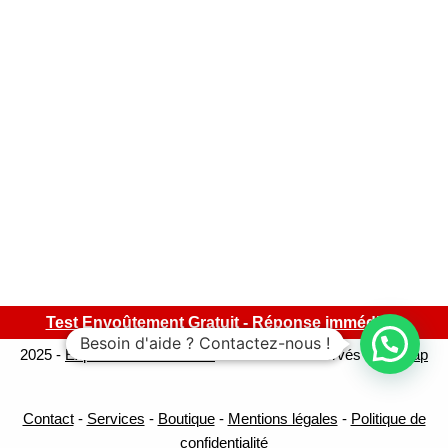
Test Envoûtement Gratuit - Réponse immédiate
Besoin d'aide ? Contactez-nous !
2025 -
Expert-Sorcellerie.com
- Tous droits réservés -
Sitemap
Contact
-
Services
-
Boutique
-
Mentions légales
-
Politique de
confidentialité