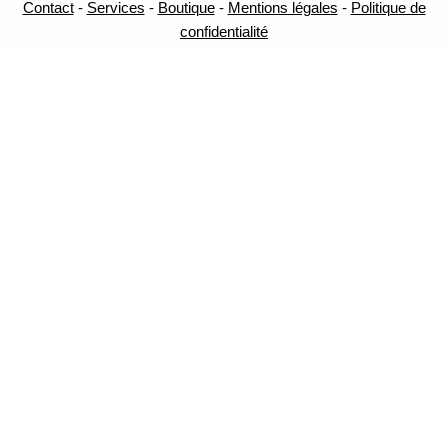
Contact
-
Services
-
Boutique
-
Mentions légales
-
Politique de
confidentialité
Test gratuit : Êtes-vous victime de
Sorcellerie ou du Mauvais œil ?